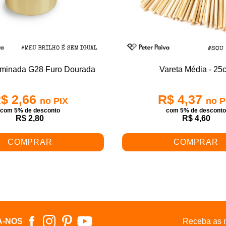
minada G28 Furo Dourada
Vareta Média - 25
$ 2,66
R$ 4,37
no PIX
no P
com 5% de desconto
com 5% de descont
R$ 2,80
R$ 4,60
COMPRAR
COMPRAR
A-NOS
Receba as n