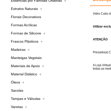
Essências por Famílias Olfativas
Extratos Naturais
Vidro Cubo d
Florais Decorativos
Formas Acrílicas
Utilizar ex
Formas de Silicone
ATENÇÃO
Frascos Plásticos
Madeiras
Prezado(a) Cl
Manteigas Vegetais
A Loja Virtua
Materiais de Apoio
todas as med
Material Didático
Óleos
Sacolas
Tampas e Válvulas
Varetas