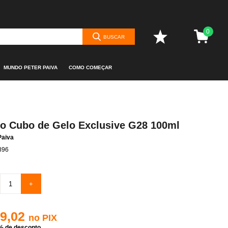
0
BUSCAR
MUNDO PETER PAIVA
COMO COMEÇAR
ro Cubo de Gelo Exclusive G28 100ml
Paiva
896
+
 9,02
no PIX
% de desconto