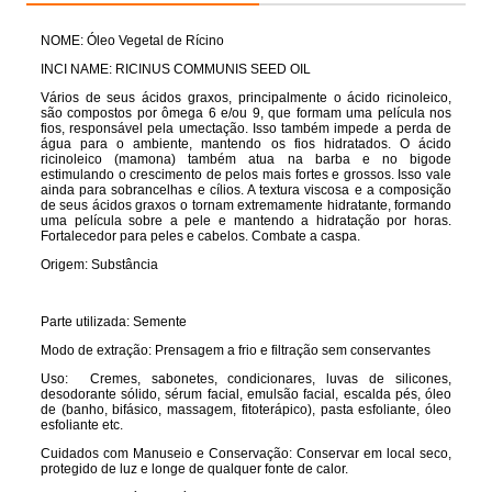
NOME: Óleo Vegetal de
Rícino
INCI NAME: RICINUS COMMUNIS SEED OIL
Vários de seus ácidos graxos, principalmente o ácido ricinoleico,
são compostos por ômega 6 e/ou 9, que formam uma película nos
fios, responsável pela umectação. Isso também impede a perda de
água para o ambiente, mantendo os fios hidratados. O ácido
ricinoleico (mamona) também atua na barba e no bigode
estimulando o crescimento de pelos mais fortes e grossos. Isso vale
ainda para sobrancelhas e cílios. A textura viscosa e a composição
de seus ácidos graxos o tornam extremamente hidratante, formando
uma película sobre a pele e mantendo a hidratação por horas.
Fortalecedor para peles e cabelos. Combate a caspa.
Origem: Substância
Parte utilizada: Semente
Modo de extração: Prensagem a frio e filtração sem conservantes
Uso:
Cremes, sabonetes, condicionares, luvas de silicones,
desodorante sólido, sérum facial, emulsão facial, escalda pés, óleo
de (banho, bifásico, massagem, fitoterápico), pasta esfoliante, óleo
esfoliante etc.
Cuidados com Manuseio e Conservação:
Conservar em local seco,
protegido de luz e longe de qualquer fonte de calor.