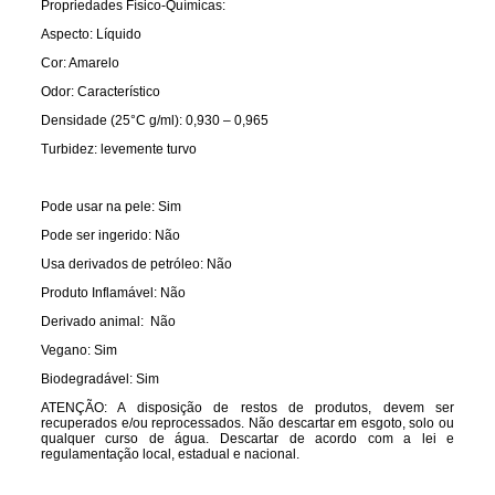
Propriedades Físico-Químicas:
Aspecto
: Líquido
Cor:
Amarelo
Odor
: Característico
D
ensidade (25°C g/ml): 0,930 – 0,965
Turbidez:
levemente turvo
Pode usar na pele: Sim
Pode ser ingerido: Não
Usa derivados de petróleo: Não
Produto Inflamável: Não
Derivado animal:
Não
Vegano: Sim
Biodegradável: Sim
ATENÇÃO: A disposição de restos de produtos, devem ser
recuperados e/ou reprocessados. Não descartar em esgoto, solo ou
qualquer curso de água. Descartar de acordo com a lei e
regulamentação local, estadual e nacional.