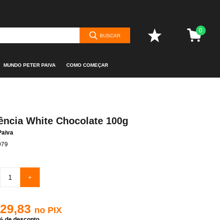
0
BUSCAR
MUNDO PETER PAIVA
COMO COMEÇAR
ência White Chocolate 100g
Paiva
979
+
 29,83
no PIX
% de desconto