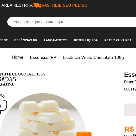
ÁREA RESTRITA
RASTREIE SEU PEDIDO
RENT
ESSÊNCIAS PP
LANÇAMENTOS
PETER LIQUIDA
PETER PAIVA PET
Home
Essências PP
Essência White Chocolate 100g
Ess
Peter 
00011
-
R$
com 5