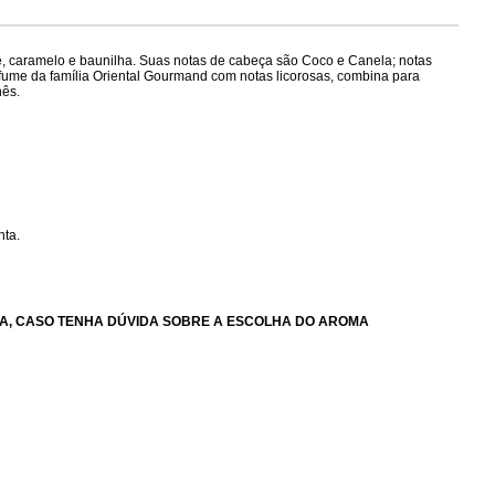
e, caramelo e baunilha.
Suas notas de cabeça são Coco e Canela; notas
fume da família Oriental Gourmand com notas licorosas, combina para
hês.
nta.
A, CASO TENHA DÚVIDA SOBRE A ESCOLHA DO AROMA