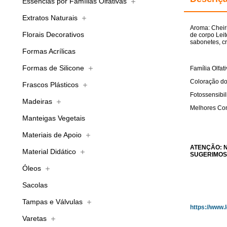
Essências por Famílias Olfativas
Extratos Naturais
Aroma:
Cheir
Florais Decorativos
de corpo Lei
sabonetes, c
Formas Acrílicas
Formas de Silicone
Família Olfat
Coloração do
Frascos Plásticos
Fotossensibi
Madeiras
Melhores Com
Manteigas Vegetais
Materiais de Apoio
ATENÇÃO: 
Material Didático
SUGERIMOS
Óleos
Sacolas
Tampas e Válvulas
https://www
Varetas