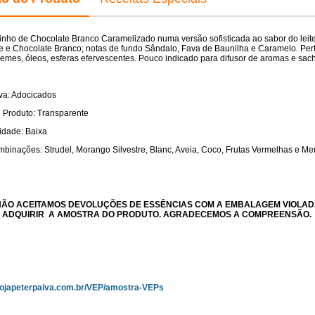
inho de Chocolate Branco Caramelizado numa versão sofisticada ao sabor do leit
te e Chocolate Branco; notas de fundo Sândalo, Fava de Baunilha e Caramelo. Per
remes, óleos, esferas efervescentes. Pouco indicado para difusor de aromas e sac
iva: Adocicados
 Produto: Transparente
lidade: Baixa
binações: Strudel, Morango Silvestre, Blanc, Aveia, Coco, Frutas Vermelhas e Me
NÃO ACEITAMOS DEVOLUÇÕES DE ESSÊNCIAS COM A EMBALAGEM VIOLAD
 ADQUIRIR A AMOSTRA DO PRODUTO. AGRADECEMOS A COMPREENSÃO.
.lojapeterpaiva.com.br/VEP/amostra-VEPs