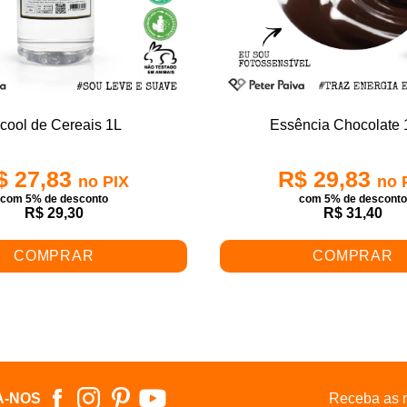
cool de Cereais 1L
Essência Chocolate
$ 27,83
R$ 29,83
no PIX
no 
com 5% de desconto
com 5% de descont
R$ 29,30
R$ 31,40
COMPRAR
COMPRAR
A-NOS
Receba as n