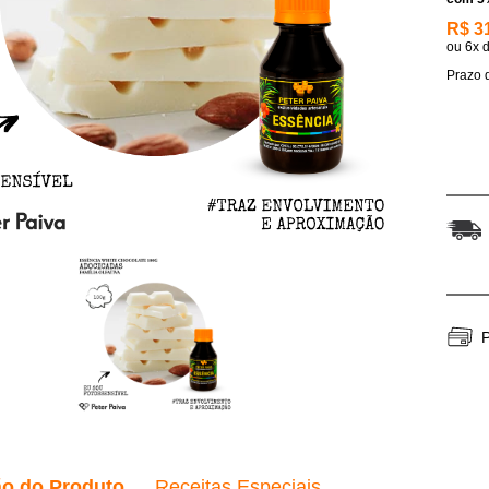
R$ 3
ou
6x
Prazo d
P
ão do Produto
Receitas Especiais