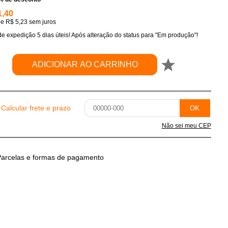
1,40
de
R$ 5,23
sem juros
e expedição 5 dias úteis! Após alteração do status para "Em produção"!
ADICIONAR AO CARRINHO
Calcular frete e prazo
OK
Não sei meu CEP
arcelas e formas de pagamento