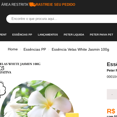
ÁREA RESTRITA
RASTREIE SEU PEDIDO
RENT
ESSÊNCIAS PP
LANÇAMENTOS
PETER LIQUIDA
PETER PAIVA PET
Home
Essências PP
Essência Velas White Jasmin 100g
Ess
Peter 
00010
-
R$
com 5