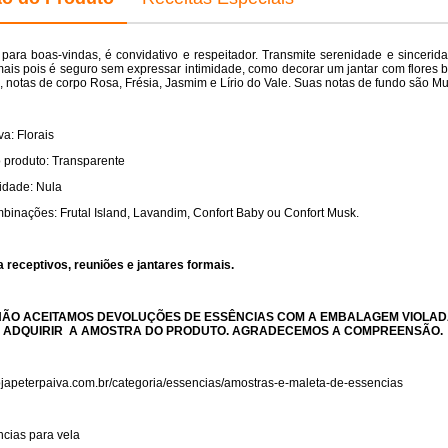
 para boas-vindas, é convidativo e respeitador. Transmite serenidade e sinceri
mais pois é seguro sem expressar intimidade, como decorar um jantar com flores 
, notas de corpo Rosa, Frésia, Jasmim e Lírio do Vale. Suas notas de fundo são M
va: Florais
 produto: Transparente
lidade: Nula
binações: Frutal Island, Lavandim, Confort Baby ou Confort Musk.
a receptivos, reuniões e jantares formais.
NÃO ACEITAMOS DEVOLUÇÕES DE ESSÊNCIAS COM A EMBALAGEM VIOLAD
 ADQUIRIR A AMOSTRA DO PRODUTO. AGRADECEMOS A COMPREENSÃO.
lojapeterpaiva.com.br/categoria/essencias/amostras-e-maleta-de-essencias
cias para vela