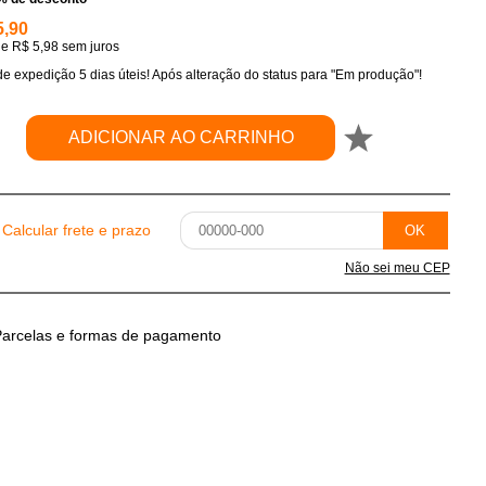
5,90
de
R$ 5,98
sem juros
e expedição 5 dias úteis! Após alteração do status para "Em produção"!
ADICIONAR AO CARRINHO
Calcular frete e prazo
OK
Não sei meu CEP
arcelas e formas de pagamento