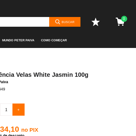
0
BUSCAR
MUNDO PETER PAIVA
COMO COMEÇAR
ência Velas White Jasmin 100g
Paiva
449
+
 34,10
no PIX
% de desconto