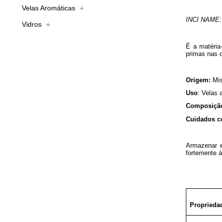
Velas Aromáticas
INCI NAME:
Vidros
É a matéria
primas nas 
Origem:
Mis
Uso
: Velas 
Composiçã
Cuidados c
Armazenar e
fortemente á
Proprieda