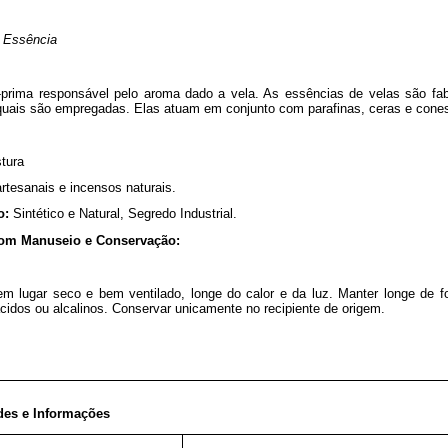
Essência
-prima responsável pelo aroma dado a vela. As essências de velas são fa
quais são empregadas. Elas atuam em conjunto com parafinas, ceras e cone
tura
artesanais e incensos naturais.
o:
Sintético e Natural, Segredo Industrial.
om Manuseio e Conservação:
m lugar seco e bem ventilado, longe do calor e da luz. Manter longe de fo
cidos ou alcalinos. Conservar unicamente no recipiente de origem.
des e Informações