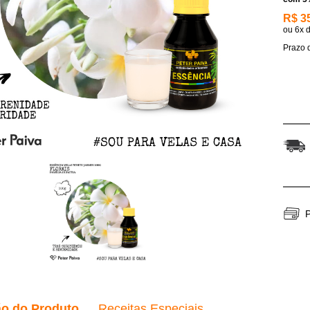
R$ 3
ou
6x
Prazo d
P
ão do Produto
Receitas Especiais