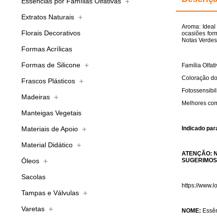
Essências por Famílias Olfativas
Extratos Naturais
Aroma: Ideal
Florais Decorativos
ocasiões for
Notas Verdes
Formas Acrílicas
Formas de Silicone
Família Olfati
Coloração do
Frascos Plásticos
Fotossensibi
Madeiras
Melhores com
Manteigas Vegetais
Materiais de Apoio
Indicado par
Material Didático
ATENÇÃO: 
Óleos
SUGERIMOS
Sacolas
https://www.
Tampas e Válvulas
Varetas
NOME:
Essên