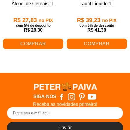
Álcool de Cereais 1L
Lauril Líquido 1L
R$ 27,83
R$ 39,23
no PIX
no PIX
com 5% de desconto
com 5% de desconto
R$ 29,30
R$ 41,30
COMPRAR
COMPRAR
SIGA-NOS
Receba as novidades primeiro!
Enviar