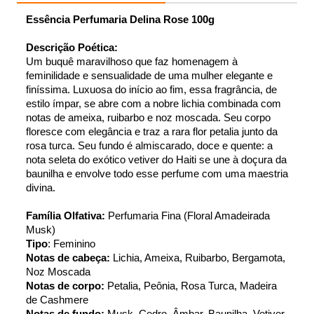
Essência Perfumaria Delina Rose 100g 
Descrição Poética:
Um buquê maravilhoso que faz homenagem à 
feminilidade e sensualidade de uma mulher elegante e 
finíssima. Luxuosa do início ao fim, essa fragrância, de 
estilo ímpar, se abre com a nobre lichia combinada com 
notas de ameixa, ruibarbo e noz moscada. Seu corpo 
floresce com elegância e traz a rara flor petalia junto da 
rosa turca. Seu fundo é almiscarado, doce e quente: a 
nota seleta do exótico vetiver do Haiti se une à doçura da 
baunilha e envolve todo esse perfume com uma maestria 
divina.
Família Olfativa:
 Perfumaria Fina (Floral Amadeirada 
Musk)
Tipo
: Feminino
Notas de cabeça: 
Lichia, Ameixa, Ruibarbo, Bergamota, 
Noz Moscada   
Notas de corpo:
 Petalia, Peônia, Rosa Turca, Madeira 
de Cashmere 
Notas de fundo:
 Musk, Cedro, Âmbar, Baunilha, Vetiver 