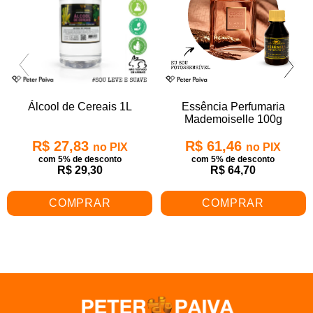
Álcool de Cereais 1L
Essência Perfumaria
Mademoiselle 100g
R$ 27,83
R$ 61,46
no PIX
no PIX
com 5% de desconto
com 5% de desconto
R$ 29,30
R$ 64,70
COMPRAR
COMPRAR