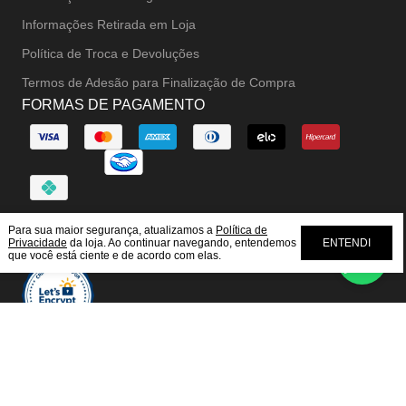
Informações Retirada em Loja
Política de Troca e Devoluções
Termos de Adesão para Finalização de Compra
FORMAS DE PAGAMENTO
Para sua maior segurança, atualizamos a
Política de
SEGURANÇA
Privacidade
da loja. Ao continuar navegando, entendemos
ENTENDI
que você está ciente e de acordo com elas.