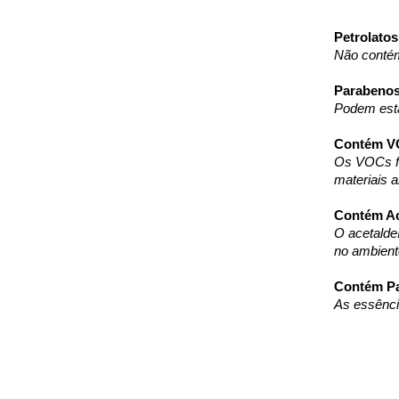
Petrolatos
Não contém
Parabenos
Podem esta
Contém VO
Os VOCs fa
materiais 
Contém Ac
O acetalde
no ambient
Contém Par
As essênci