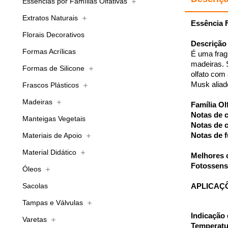
Essências por Famílias Olfativas
Extratos Naturais
Essência 
Florais Decorativos
Descrição 
Formas Acrílicas
É uma frag
madeiras. 
Formas de Silicone
olfato com
Musk aliad
Frascos Plásticos
Madeiras
Família Ol
Notas de 
Manteigas Vegetais
Notas de 
Materiais de Apoio
Notas de 
Material Didático
Melhores 
Fotossens
Óleos
Sacolas
APLICAÇ
Tampas e Válvulas
Indicação 
Varetas
Temperatu