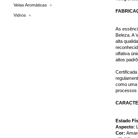
Velas Aromáticas
FABRICA
Vidros
As essênci
Beleza. A V
alta quali
reconhecid
olfativa ún
altos padr
Certificad
regulament
como uma d
processos
CARACTER
Estado Fís
Aspecto: 
Cor: 
Amare