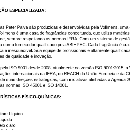
ÇÃO ESPECIALIZADA:
as Peter Paiva são produzidas e desenvolvidas pela Vollmens, uma 
ollmens é uma casa de fragrâncias conceituada, que utiliza matérias-
dade, sempre respeitando as normas IFRA. Com um sistema de gestão i
a como fornecedor qualificado pela ABIHPEC. Cada fragrância é cui
ica e inesquecível. Sua equipe de profissionais é altamente qualifica
ões de qualidade e inovação.
a pela ISO 9001 desde 2008, atualmente na versão ISO 9001:2015, 
ações internacionais da IFRA, do REACH da União Europeia e da C
e suas direções estratégicas, com iniciativas alinhadas à Agenda 
 às normas ISO 45001 e ISO 14001.
ÍSTICAS FÍSICO-QUÍMICAS:
ico: 
Líquido
Líquido
lo claro