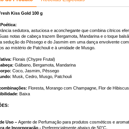
Fresh Kiss Gold 100 g
Poética:
rância sedutora, astuciosa e aconchegante que combina cítricos efe
Suas notas de cabeça trazem Bergamota, Mandarina e o toque balsâm
 a sedução do Pêssego e do Jasmim em uma dança envolvente com o
os ao mistério de Patchouli e à umidade de Musgo. 
fativa:
 Florais (Chypre Frutal)
cabeça:
 Gálbano, Bergamota, Mandarina 
corpo:
 Coco, Jasmim, Pêssego
fundo:
 Musk, Cedro, Musgo, Patchouli 
combinações:
 Floresta, Morango com Champagne, Flor de Hibiscus
ibilidade
: Baixa
ÕES:
de Uso – 
Agente de Perfumação para produtos cosméticos e aromat
ra de Incorporação - 
Preferencialmente abaixo de 50°C.