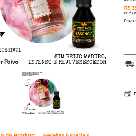
R$ 3
ou
6x
Prazo d
P
ão do Produto
Receitas Especiais