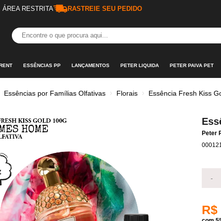
ÁREA RESTRITA
RASTREIE SEU PEDIDO
RENT
ESSÊNCIAS PP
LANÇAMENTOS
PETER LIQUIDA
PETER PAIVA PET
Essências por Famílias Olfativas
Florais
Essência Fresh Kiss G
Ess
Peter 
00012
-
R$
com 5