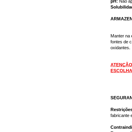
pH: 
Não ap
Solubilida
ARMAZE
Manter na e
fontes de 
oxidantes.
ATENÇÃO
ESCOLHA
SEGURAN
Restriçõe
fabricante
Contraind