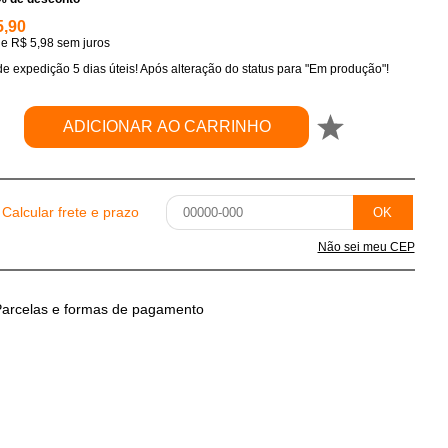
5,90
de
R$ 5,98
sem juros
e expedição 5 dias úteis! Após alteração do status para "Em produção"!
ADICIONAR AO CARRINHO
Calcular frete e prazo
OK
Não sei meu CEP
arcelas e formas de pagamento