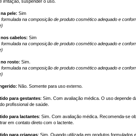
 irritação, suspender o uso.
na pele: 
Sim
 formulada na composição de produto cosmético adequado e confor
e)
 nos cabelos: 
Sim
 formulada na composição de produto cosmético adequado e confor
e)
no rosto: 
Sim.
 formulada na composição de produto cosmético adequado e confor
e)
ngerido: 
Não. Somente para uso externo.
tido para gestantes
: Sim. Com avaliação médica. O uso depende da 
do profissional de saúde.
ido para lactantes
: Sim. Com avaliação médica. Recomenda-se obse
rar em contato direto com o lactente.
tido para crianças
: Sim. Quando utilizada em produtos formulados e