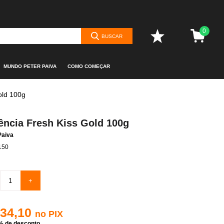
0
BUSCAR
MUNDO PETER PAIVA
COMO COMEÇAR
old 100g
ência Fresh Kiss Gold 100g
Paiva
150
+
 34,10
no PIX
% de desconto