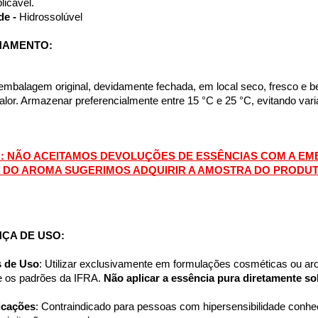
licável.
de - 
Hidrossolúvel
NAMENTO:
mbalagem original, devidamente fechada, em local seco, fresco e bem 
calor. Armazenar preferencialmente entre 15 °C e 25 °C, evitando va
: NÃO ACEITAMOS DEVOLUÇÕES DE ESSÊNCIAS COM A EMB
 DO AROMA SUGERIMOS ADQUIRIR A AMOSTRA DO PRODU
ÇA DE USO:
s de Uso
: Utilizar exclusivamente em formulações cosméticas ou ar
 e os padrões da IFRA. 
Não aplicar a essência pura diretamente so
icações
: Contraindicado para pessoas com hipersensibilidade conhe