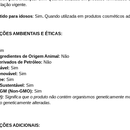
lação vigente.
tido para idosos
: Sim
.
 Quando utilizada em produtos cosméticos 
ÕES AMBIENTAIS E ÉTICAS:
im
gredientes de Origem Animal: 
Não
rivados de Petróleo: 
Não
ável: 
Sim
novável: 
Sim
ee: 
Sim
Sustentável: 
Sim
OGM (Non-GMO): 
Sim
): 
Significa que o produto não contém organismos geneticamente modi
o geneticamente alteradas.
ÇÕES ADICIONAIS: