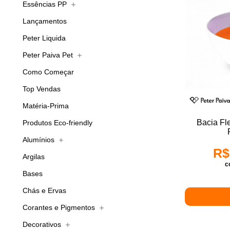
Essências PP
Lançamentos
Peter Liquida
Peter Paiva Pet
Como Começar
Top Vendas
Matéria-Prima
Bacia Fl
Produtos Eco-friendly
Alumínios
R$
Argilas
c
Bases
Chás e Ervas
Corantes e Pigmentos
Decorativos