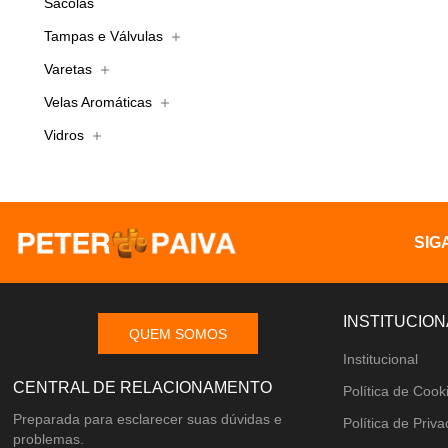
Sacolas
Tampas e Válvulas
Varetas
Velas Aromáticas
Vidros
SIG
INSTITUCION
QUEM SOMOS
Institucional
CENTRAL DE RELACIONAMENTO
Política de Cook
Preparada para esclarecer suas dúvidas e
Política de Priv
problemas.