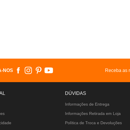
A-NOS
Receba as n
AL
DÚVIDAS
Informações de Entrega
ies
Informações Retirada em Loja
acidade
Política de Troca e Devoluções