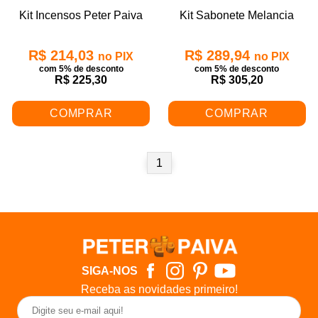
Kit Incensos Peter Paiva
Kit Sabonete Melancia
R$ 214,03
R$ 289,94
no PIX
no PIX
com 5% de desconto
com 5% de desconto
R$ 225,30
R$ 305,20
COMPRAR
COMPRAR
1
SIGA-NOS
Receba as novidades primeiro!